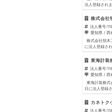
法人登録され
株式会社
法人番号:118
愛知県
/
西
株式会社領木工
に法人登録さ
東海計装
法人番号:118
愛知県
/
西
東海計装株式会
日に法人登録
カネトク
法人番号:118