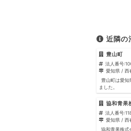
近隣の
豊山町
法人番号:100
愛知県
/
西
豊山町は愛知県
ました。
協和青果
法人番号:118
愛知県
/
西
協和青果株式会