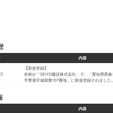
歴
付
内容
【新規登録】
5日
名称が「SEIYO建設株式会社」で、「愛知県西
字豊場字城屋敷107番地」に新規登録されました
報
目
内容