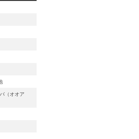
地
バ（オオア