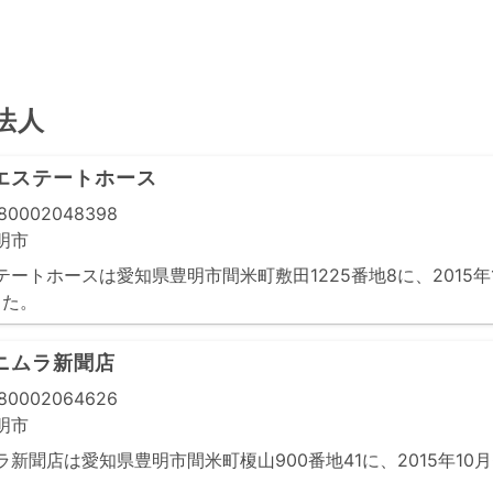
法人
エステートホース
0002048398
明市
ートホースは愛知県豊明市間米町敷田1225番地8に、2015年
した。
ニムラ新聞店
0002064626
明市
新聞店は愛知県豊明市間米町榎山900番地41に、2015年10
。