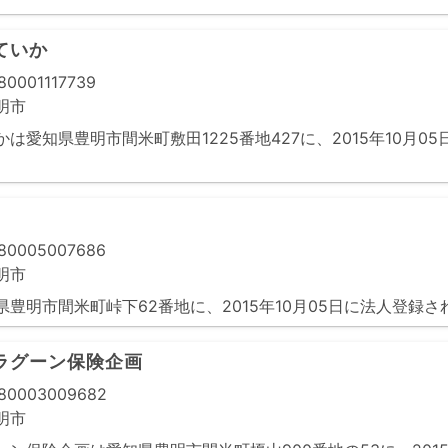
ていか
0001117739
明市
は愛知県豊明市間米町敷田1225番地427に、2015年10月0
0005007686
明市
豊明市間米町峠下62番地に、2015年10月05日に法人登録さ
ラグーン保険企画
0003009682
明市