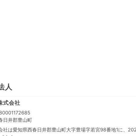
法人
株式会社
0001172685
春日井郡豊山町
社は愛知県西春日井郡豊山町大字豊場字若宮98番地1に、2026