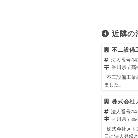
近隣の
不二設備
法人番号:147
香川県
/
高
不二設備工業株
ました。
株式会社
法人番号:147
香川県
/
高
株式会社メトス
日に法人登録