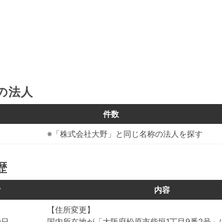
の法人
件数
※「株式会社大野」と同じ名称の法人を探す
歴
付
内容
【住所変更】
0日
国内所在地が「大阪府松原市柴垣1丁目9番2号」