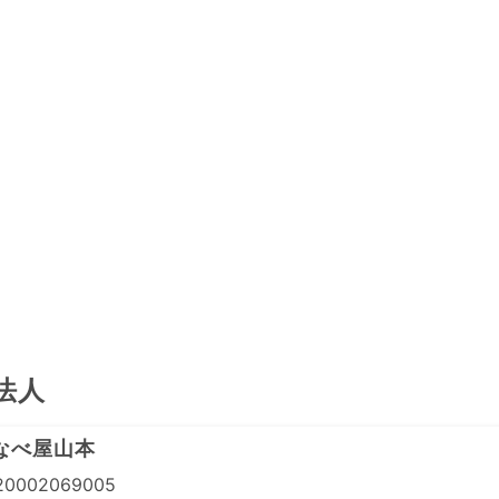
法人
なべ屋山本
0002069005